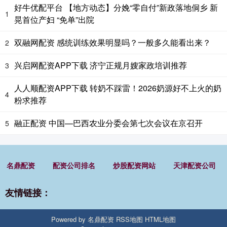
好牛优配平台 【地方动态】分娩“零自付”新政落地侗乡 新
1
晃首位产妇 “免单”出院
双融网配资 感统训练效果明显吗？一般多久能看出来？
2
兴启网配资APP下载 济宁正规月嫂家政培训推荐
3
人人顺配资APP下载 转奶不踩雷！2026奶源好不上火的奶
4
粉求推荐
融正配资 中国—巴西农业分委会第七次会议在京召开
5
名鼎配资
配资公司排名
炒股配资网站
天津配资公司
友情链接：
Powered by
名鼎配资
RSS地图
HTML地图